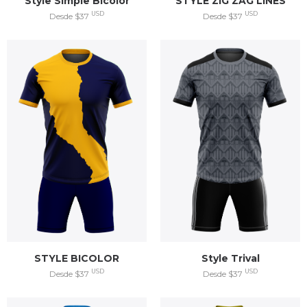
Style Simple Bicolor
STYLE ZIG ZAG LINES
USD
USD
Desde $37
Desde $37
STYLE BICOLOR
Style Trival
USD
USD
Desde $37
Desde $37