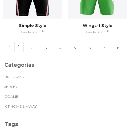
Simple Style
Wings-1 Style
USD
USD
Desde $37
Desde $37
‹
1
2
3
4
5
6
7
8
Categorías
UNIFORMS
JERSEY
GOALIE
KIT HOME & AWAY
Tags