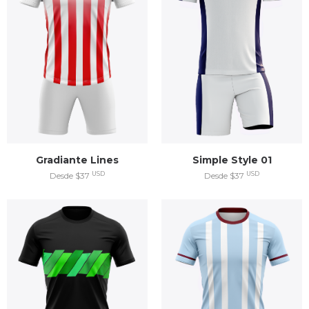
Gradiante Lines
Simple Style 01
USD
USD
Desde $37
Desde $37