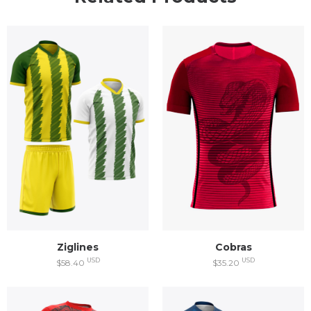
Ziglines
Cobras
USD
USD
$58.40
$35.20