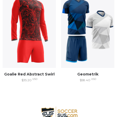
Geometrik
Goalie Red Abstract Swirl
USD
USD
$58.40
$35.20