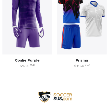
Prisma
Goalie Purple
USD
USD
$58.40
$35.20