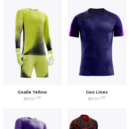
Goalie Yellow
Geo Lines
USD
USD
$35.20
$35.20