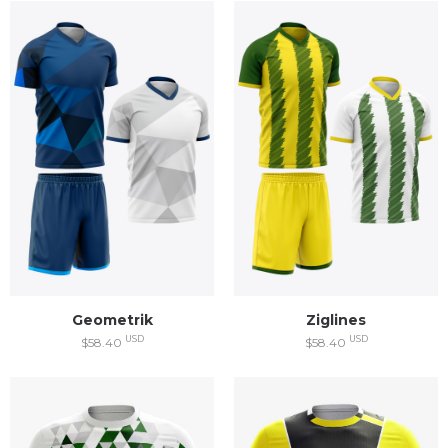
Geometrik
Ziglines
USD
USD
$58.40
$58.40