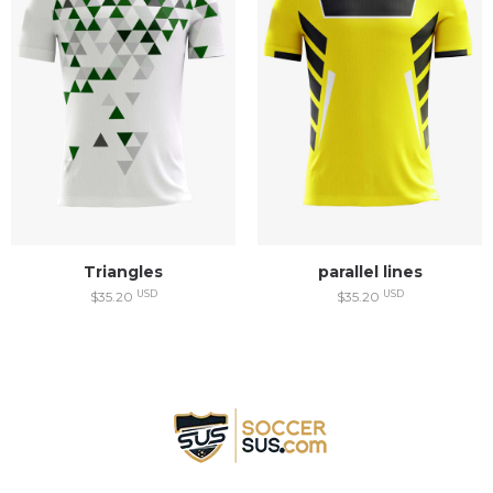
Triangles
parallel lines
USD
USD
$35.20
$35.20